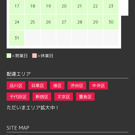
17
18
19
20
21
22
23
24
25
26
27
28
29
30
31
=営業日
=休業日
配達エリア
品川区
目黒区
港区
渋谷区
中央区
千代田区
新宿区
文京区
豊島区
ただいまエリア拡大中！
SITE MAP