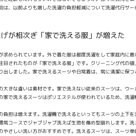
回は、以前よりも増した洗濯の負担軽減について洗濯代行サー
上げが相次ぎ「家で洗える服」が増えた
が求められています。外で着た服は都度洗濯をして家庭内に悪
注目されたものが「家で洗える服」です。クリーニング代の値
り出しました。家で洗えるスーツや日常着は、常に清潔に保つ
の大きな違いは素材です。家で洗えない従来のスーツは、ウー
の家で洗えるスーツはポリエステルが使われているため、洗濯
の負担は増えます。洗濯機で洗えるといってもスーツの上下を
通常コースでジャブジャブ洗えば生地を傷め型崩れします。洗
のやさしい洗い方がおすすめです。洗えるスーツは、スーツ単