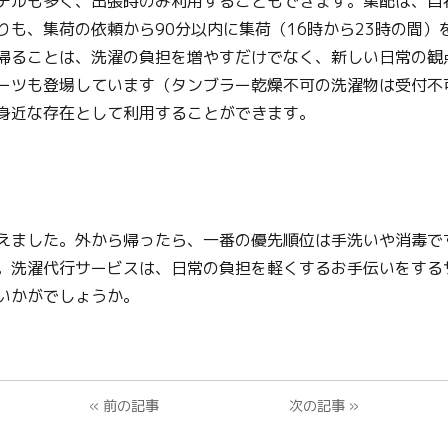
テルも多く、出張時のみ利用することもできます。集配は、自
りも、集荷の依頼から90分以内に集荷（16時から23時の間）
帰ることは、洗濯の負担を増やすだけでなく、新しい日常の観
ーツも登場しています（タンブラー乾燥不可の洗濯物は受付不
身近な存在として利用することができます。
えました。外から帰ったら、一番の優先順位は手洗いや消毒で
。洗濯代行サービスは、日常の負担を軽くするお手伝いをする
いかがでしょうか。
«
前の記事
次の記事
»