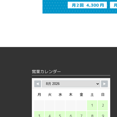
営業カレンダー
月
火
水
木
金
土
日
1
2
3
4
5
6
7
8
9